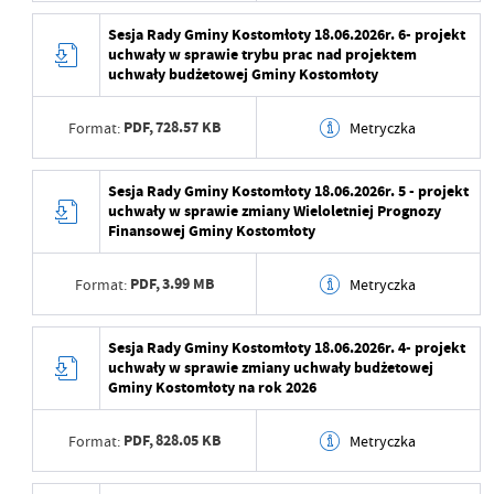
Data ostatniej
2026-06-16 13:18:30
Data wytworzenia
2026-06-16 13:17:37
Sesja Rady Gminy Kostomłoty 18.06.2026r. 6- projekt
aktualizacji
uchwały w sprawie trybu prac nad projektem
Wytworzył
uchwały budżetowej Gminy Kostomłoty
Ostatnio zaktualizował
Rafał Czarnecki
Data opublikowania
2026-06-16 13:18:01
PDF,
728.57 KB
Format:
Metryczka
Opublikował
Rafał Czarnecki
Data wytworzenia
2026-06-16 13:17:13
Sesja Rady Gminy Kostomłoty 18.06.2026r. 5 - projekt
Data ostatniej
2026-06-16 13:18:01
uchwały w sprawie zmiany Wieloletniej Prognozy
aktualizacji
Wytworzył
Rafał Czarnecki
Finansowej Gminy Kostomłoty
Ostatnio zaktualizował
Rafał Czarnecki
Data opublikowania
2026-06-16 13:17:37
PDF,
3.99 MB
Format:
Metryczka
Opublikował
Rafał Czarnecki
Data wytworzenia
2026-06-16 13:16:42
Sesja Rady Gminy Kostomłoty 18.06.2026r. 4- projekt
Data ostatniej
2026-06-16 13:17:37
uchwały w sprawie zmiany uchwały budżetowej
aktualizacji
Wytworzył
Gminy Kostomłoty na rok 2026
Ostatnio zaktualizował
Rafał Czarnecki
Data opublikowania
2026-06-16 13:17:13
PDF,
828.05 KB
Format:
Metryczka
Opublikował
Rafał Czarnecki
Data wytworzenia
2026-06-16 13:16:14