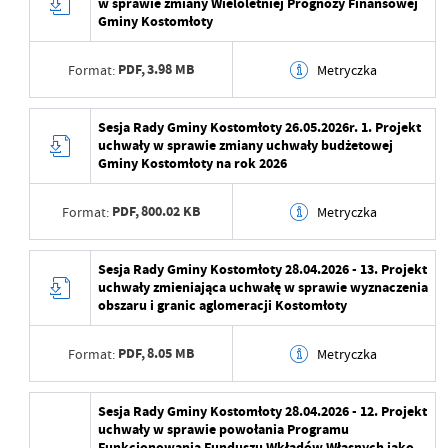
w sprawie zmiany Wieloletniej Prognozy Finansowej
Wytworzył
Gminy Kostomłoty
Ostatnio zaktualizował
Maja Żurawek
Data opublikowania
2026-05-20 13:06:55
PDF,
3.98 MB
Format:
Metryczka
Opublikował
Maja Żurawek
Data wytworzenia
2026-05-20 13:05:39
Sesja Rady Gminy Kostomłoty 26.05.2026r. 1. Projekt
Data ostatniej
2026-05-20 13:06:55
uchwały w sprawie zmiany uchwały budżetowej
aktualizacji
Wytworzył
Gminy Kostomłoty na rok 2026
Ostatnio zaktualizował
Maja Żurawek
Data opublikowania
2026-05-20 13:06:10
PDF,
800.02 KB
Format:
Metryczka
Opublikował
Maja Żurawek
Data wytworzenia
2026-05-20 12:59:48
Sesja Rady Gminy Kostomłoty 28.04.2026 - 13. Projekt
Data ostatniej
2026-05-20 13:06:10
uchwały zmieniająca uchwałę w sprawie wyznaczenia
aktualizacji
Wytworzył
obszaru i granic aglomeracji Kostomłoty
Ostatnio zaktualizował
Maja Żurawek
Data opublikowania
2026-05-20 13:05:39
PDF,
8.05 MB
Format:
Metryczka
Opublikował
Maja Żurawek
Data wytworzenia
2026-04-23 10:19:27
Sesja Rady Gminy Kostomłoty 28.04.2026 - 12. Projekt
Data ostatniej
2026-05-20 13:05:39
uchwały w sprawie powołania Programu
aktualizacji
Wytworzył
Funkcjonowania Funduszu Wkładów Własnych jako