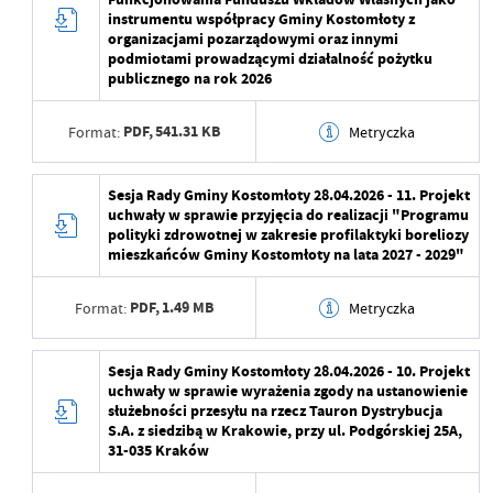
instrumentu współpracy Gminy Kostomłoty z
Ostatnio zaktualizował
Maja Żurawek
Data opublikowania
2026-04-23 10:20:27
organizacjami pozarządowymi oraz innymi
podmiotami prowadzącymi działalność pożytku
Opublikował
Maja Żurawek
publicznego na rok 2026
Data ostatniej
2026-04-23 10:20:27
PDF,
541.31 KB
Format:
Metryczka
aktualizacji
Ostatnio zaktualizował
Maja Żurawek
Data wytworzenia
2026-04-23 10:18:53
Sesja Rady Gminy Kostomłoty 28.04.2026 - 11. Projekt
uchwały w sprawie przyjęcia do realizacji "Programu
Wytworzył
polityki zdrowotnej w zakresie profilaktyki boreliozy
mieszkańców Gminy Kostomłoty na lata 2027 - 2029"
Data opublikowania
2026-04-23 10:19:27
PDF,
1.49 MB
Format:
Metryczka
Opublikował
Maja Żurawek
Data ostatniej
2026-04-23 10:19:27
Data wytworzenia
2026-04-23 10:18:01
Sesja Rady Gminy Kostomłoty 28.04.2026 - 10. Projekt
aktualizacji
uchwały w sprawie wyrażenia zgody na ustanowienie
Wytworzył
służebności przesyłu na rzecz Tauron Dystrybucja
Ostatnio zaktualizował
Maja Żurawek
S.A. z siedzibą w Krakowie, przy ul. Podgórskiej 25A,
Data opublikowania
2026-04-23 10:18:53
31-035 Kraków
Opublikował
Maja Żurawek