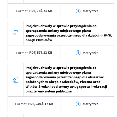
Opublikował
Beata Mamczarz
PDF,
749.71 KB
Format:
Metryczka
Data ostatniej
2025-06-26 12:38:13
aktualizacji
Data wytworzenia
2025-06-26 14:37:35
Projekt uchwały w sprawie przystąpienia do
Ostatnio zaktualizował
Beata Mamczarz
sporządzenia zmiany miejscowego planu
Wytworzył
Beata Mamczarz
zagospodarowania przestrzennego dla działki nr 64/6,
obręb Chmielów
Data opublikowania
2025-06-26 14:37:51
PDF,
577.21 KB
Format:
Metryczka
Opublikował
Beata Mamczarz
Data ostatniej
2025-06-26 12:37:51
Data wytworzenia
2025-06-26 14:37:17
Projekt uchwały w sprawie przystąpienia do
aktualizacji
sporządzenia zmiany miejscowego planu
Wytworzył
Beata Mamczarz
zagospodarowania przestrzennego dla obszarów
Ostatnio zaktualizował
Beata Mamczarz
położonych w obrębie Mieczków, Piersno oraz
Data opublikowania
2025-06-26 14:37:35
Wilków Średzki pod tereny usług sportu i rekreacji
oraz tereny zieleni publicznej
Opublikował
Beata Mamczarz
PDF,
1018.17 KB
Format:
Metryczka
Data ostatniej
2025-06-26 12:37:35
aktualizacji
Data wytworzenia
2025-06-26 14:37:00