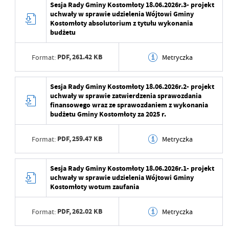
Sesja Rady Gminy Kostomłoty 18.06.2026r.3- projekt
Data ostatniej
2026-06-16 13:17:13
uchwały w sprawie udzielenia Wójtowi Gminy
aktualizacji
Wytworzył
Kostomłoty absolutorium z tytułu wykonania
budżetu
Ostatnio zaktualizował
Rafał Czarnecki
Data opublikowania
2026-06-16 13:16:42
PDF,
261.42 KB
Format:
Metryczka
Opublikował
Rafał Czarnecki
Data ostatniej
2026-06-16 13:16:42
Data wytworzenia
2026-06-16 13:15:33
Sesja Rady Gminy Kostomłoty 18.06.2026r.2- projekt
aktualizacji
uchwały w sprawie zatwierdzenia sprawozdania
Wytworzył
finansowego wraz ze sprawozdaniem z wykonania
Ostatnio zaktualizował
Rafał Czarnecki
budżetu Gminy Kostomłoty za 2025 r.
Data opublikowania
2026-06-16 13:16:14
PDF,
259.47 KB
Format:
Metryczka
Opublikował
Rafał Czarnecki
Data ostatniej
2026-06-16 13:16:14
Data wytworzenia
2026-06-16 13:15:07
Sesja Rady Gminy Kostomłoty 18.06.2026r.1- projekt
aktualizacji
uchwały w sprawie udzielenia Wójtowi Gminy
Wytworzył
Kostomłoty wotum zaufania
Ostatnio zaktualizował
Rafał Czarnecki
Data opublikowania
2026-06-16 13:15:32
PDF,
262.02 KB
Format:
Metryczka
Opublikował
Rafał Czarnecki