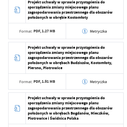
Projekt uchwały w sprawie przystąpienia do
Ostatnio zaktualizował
Beata Mamczarz
sporządzenia zmiany miejscowego planu
Wytworzył
Beata Mamczarz
zagospodarowania przestrzennego dla obszarów
położonych w obrębie Kostomłoty
Data opublikowania
2025-06-26 14:37:17
PDF,
1.27 MB
Format:
Metryczka
Opublikował
Beata Mamczarz
Data ostatniej
2025-06-26 12:37:17
Data wytworzenia
2025-06-26 14:36:38
Projekt uchwały w sprawie przystąpienia do
aktualizacji
sporządzenia zmiany miejscowego planu
Wytworzył
Beata Mamczarz
zagospodarowania przestrzennego dla obszarów
Ostatnio zaktualizował
Beata Mamczarz
położonych w obrębach Budziszów, Kostomłoty,
Data opublikowania
2025-06-26 14:37:00
Piersno, Piotrowice
Opublikował
Beata Mamczarz
PDF,
1.91 MB
Format:
Metryczka
Data ostatniej
2025-06-26 12:37:00
aktualizacji
Data wytworzenia
2025-06-26 14:36:13
Projekt uchwały w sprawie przystąpienia do
sporządzenia zmiany miejscowego planu
Ostatnio zaktualizował
Beata Mamczarz
Wytworzył
Beata Mamczarz
zagospodarowania przestrzennego dla obszarów
położonych w obrębach Bogdanów, Mieczków,
Data opublikowania
2025-06-26 14:36:37
Piotrowice i Świdnica Polska