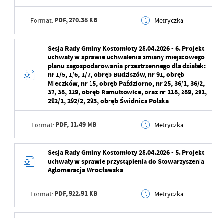
Ostatnio zaktualizował
Maja Żurawek
Data opublikowania
2026-04-23 10:16:35
PDF,
270.38 KB
Format:
Metryczka
Opublikował
Maja Żurawek
Data wytworzenia
2026-04-23 10:15:09
Sesja Rady Gminy Kostomłoty 28.04.2026 - 6. Projekt
Data ostatniej
2026-04-23 10:16:35
uchwały w sprawie uchwalenia zmiany miejscowego
aktualizacji
Wytworzył
planu zagospodarowania przestrzennego dla działek:
nr 1/5, 1/6, 1/7, obręb Budziszów, nr 91, obręb
Ostatnio zaktualizował
Maja Żurawek
Data opublikowania
2026-04-23 10:15:52
Mieczków, nr 15, obręb Paździorno, nr 25, 36/1, 36/2,
37, 38, 129, obręb Ramułtowice, oraz nr 118, 289, 291,
Opublikował
Maja Żurawek
292/1, 292/2, 293, obręb Świdnica Polska
Data ostatniej
2026-04-23 10:15:52
PDF,
11.49 MB
Format:
Metryczka
aktualizacji
Ostatnio zaktualizował
Maja Żurawek
Data wytworzenia
2026-04-23 10:13:46
Sesja Rady Gminy Kostomłoty 28.04.2026 - 5. Projekt
uchwały w sprawie przystąpienia do Stowarzyszenia
Wytworzył
Aglomeracja Wrocławska
Data opublikowania
2026-04-23 10:15:09
PDF,
922.91 KB
Format:
Metryczka
Opublikował
Maja Żurawek
Data wytworzenia
2026-04-23 10:12:52