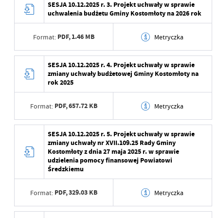
SESJA 10.12.2025 r. 3. Projekt uchwały w sprawie
uchwalenia budżetu Gminy Kostomłoty na 2026 rok
Data ostatniej
2025-12-05 08:06:16
Wytworzył
aktualizacji
PDF,
1.46 MB
Format:
Metryczka
Data opublikowania
Ostatnio zaktualizował
Beata Mamczarz
Opublikował
Data wytworzenia
2025-12-05 07:59:04
SESJA 10.12.2025 r. 4. Projekt uchwały w sprawie
zmiany uchwały budżetowej Gminy Kostomłoty na
Data ostatniej
2025-12-05 08:06:15
Wytworzył
rok 2025
aktualizacji
Data opublikowania
Ostatnio zaktualizował
Beata Mamczarz
PDF,
657.72 KB
Format:
Metryczka
Opublikował
Data wytworzenia
2025-12-05 07:59:04
SESJA 10.12.2025 r. 5. Projekt uchwały w sprawie
Data ostatniej
2025-12-05 08:06:14
zmiany uchwały nr XVII.109.25 Rady Gminy
aktualizacji
Wytworzył
Kostomłoty z dnia 27 maja 2025 r. w sprawie
udzielenia pomocy finansowej Powiatowi
Ostatnio zaktualizował
Beata Mamczarz
Data opublikowania
Średzkiemu
Opublikował
PDF,
329.03 KB
Format:
Metryczka
Data ostatniej
2025-12-05 08:06:13
aktualizacji
Data wytworzenia
2025-12-05 07:59:04