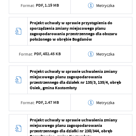
Opublikował
Beata Mamczarz
PDF,
1.19 MB
Format:
Metryczka
Data ostatniej
2025-06-26 12:36:37
aktualizacji
Data wytworzenia
2025-06-26 14:35:56
Projekt uchwały w sprawie przystąpienia do
sporządzenia zmiany miejscowego planu
Ostatnio zaktualizował
Beata Mamczarz
Wytworzył
Beata Mamczarz
zagospodarowania przestrzennego dla obszaru
położonego w obrębie Bogdanów
Data opublikowania
2025-06-26 14:36:12
PDF,
482.45 KB
Format:
Metryczka
Opublikował
Beata Mamczarz
Data ostatniej
2025-06-26 12:36:12
Data wytworzenia
2025-06-26 14:35:42
Projekt uchwały w sprawie uchwalenia zmiany
aktualizacji
miejscowego planu zagospodarowania
Wytworzył
Beata Mamczarz
przestrzennego dla działek nr 135/3, 135/4, obręb
Ostatnio zaktualizował
Beata Mamczarz
Osiek, gmina Kostomłoty
Data opublikowania
2025-06-26 14:35:56
PDF,
2.47 MB
Format:
Metryczka
Opublikował
Beata Mamczarz
Data ostatniej
2025-06-26 12:35:56
Data wytworzenia
2025-06-26 14:35:23
Projekt uchwały w sprawie uchwalenia zmiany
aktualizacji
miejscowego planu zagospodarowania
Wytworzył
Beata Mamczarz
przestrzennego dla działki nr 238/344, obręb
Ostatnio zaktualizował
Beata Mamczarz