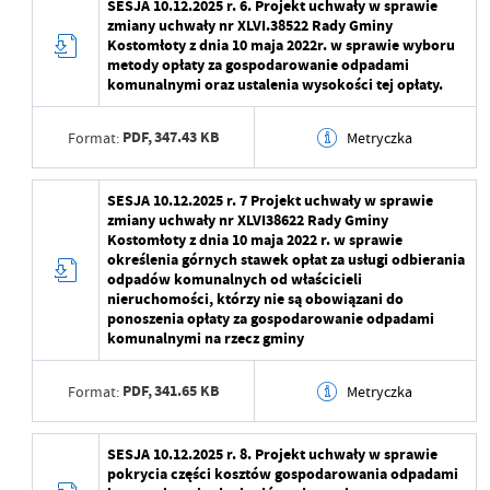
SESJA 10.12.2025 r. 6. Projekt uchwały w sprawie
zmiany uchwały nr XLVI.38522 Rady Gminy
Ostatnio zaktualizował
Beata Mamczarz
Wytworzył
Kostomłoty z dnia 10 maja 2022r. w sprawie wyboru
metody opłaty za gospodarowanie odpadami
Data opublikowania
komunalnymi oraz ustalenia wysokości tej opłaty.
Opublikował
PDF,
347.43 KB
Format:
Metryczka
Data ostatniej
2025-12-05 08:06:12
aktualizacji
Data wytworzenia
2025-12-05 07:59:04
SESJA 10.12.2025 r. 7 Projekt uchwały w sprawie
zmiany uchwały nr XLVI38622 Rady Gminy
Ostatnio zaktualizował
Beata Mamczarz
Wytworzył
Kostomłoty z dnia 10 maja 2022 r. w sprawie
określenia górnych stawek opłat za usługi odbierania
Data opublikowania
odpadów komunalnych od właścicieli
nieruchomości, którzy nie są obowiązani do
Opublikował
ponoszenia opłaty za gospodarowanie odpadami
komunalnymi na rzecz gminy
Data ostatniej
2025-12-05 08:06:11
aktualizacji
PDF,
341.65 KB
Format:
Metryczka
Ostatnio zaktualizował
Beata Mamczarz
Data wytworzenia
2025-12-05 07:59:04
SESJA 10.12.2025 r. 8. Projekt uchwały w sprawie
pokrycia części kosztów gospodarowania odpadami
Wytworzył