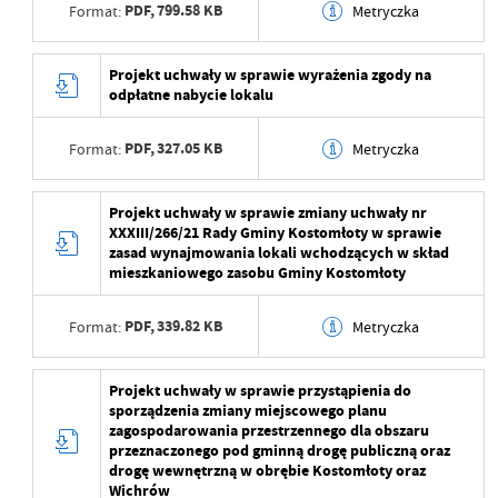
PDF,
799.58 KB
Format:
Metryczka
Data opublikowania
2025-06-26 14:39:11
Ostatnio zaktualizował
Beata Mamczarz
Opublikował
Beata Mamczarz
Data wytworzenia
2025-06-26 14:38:28
Projekt uchwały w sprawie wyrażenia zgody na
odpłatne nabycie lokalu
Data ostatniej
2025-06-26 12:39:11
Wytworzył
Beata Mamczarz
aktualizacji
PDF,
327.05 KB
Format:
Metryczka
Data opublikowania
2025-06-26 14:38:52
Ostatnio zaktualizował
Beata Mamczarz
Opublikował
Beata Mamczarz
Data wytworzenia
2025-06-26 14:38:13
Projekt uchwały w sprawie zmiany uchwały nr
XXXIII/266/21 Rady Gminy Kostomłoty w sprawie
Data ostatniej
2025-06-26 12:38:52
Wytworzył
Beata Mamczarz
zasad wynajmowania lokali wchodzących w skład
aktualizacji
mieszkaniowego zasobu Gminy Kostomłoty
Data opublikowania
2025-06-26 14:38:28
Ostatnio zaktualizował
Beata Mamczarz
PDF,
339.82 KB
Format:
Metryczka
Opublikował
Beata Mamczarz
Data ostatniej
2025-06-26 12:40:08
Data wytworzenia
2025-06-26 14:37:51
Projekt uchwały w sprawie przystąpienia do
aktualizacji
sporządzenia zmiany miejscowego planu
Wytworzył
Beata Mamczarz
zagospodarowania przestrzennego dla obszaru
Ostatnio zaktualizował
Beata Mamczarz
przeznaczonego pod gminną drogę publiczną oraz
Data opublikowania
2025-06-26 14:38:13
drogę wewnętrzną w obrębie Kostomłoty oraz
Wichrów