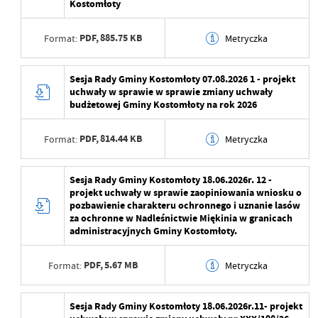
Data opublikowania
2026-08-06 11:25:25
Kostomłoty
Opublikował
Maja Żurawek
PDF,
885.75 KB
Format:
Metryczka
Data ostatniej
2026-08-06 11:29:04
aktualizacji
Data wytworzenia
2026-08-06 11:20:32
Sesja Rady Gminy Kostomłoty 07.08.2026 1 - projekt
uchwały w sprawie w sprawie zmiany uchwały
Ostatnio zaktualizował
Maja Żurawek
Wytworzył
budżetowej Gminy Kostomłoty na rok 2026
Data opublikowania
2026-08-06 11:22:42
PDF,
814.44 KB
Format:
Metryczka
Opublikował
Maja Żurawek
Data wytworzenia
2026-08-06 11:27:44
Sesja Rady Gminy Kostomłoty 18.06.2026r. 12 -
Data ostatniej
2026-08-06 11:29:06
projekt uchwały w sprawie zaopiniowania wniosku o
aktualizacji
Wytworzył
pozbawienie charakteru ochronnego i uznanie lasów
za ochronne w Nadleśnictwie Miękinia w granicach
Ostatnio zaktualizował
Maja Żurawek
Data opublikowania
2026-08-06 11:28:55
administracyjnych Gminy Kostomłoty.
Opublikował
Maja Żurawek
PDF,
5.67 MB
Format:
Metryczka
Data ostatniej
2026-08-06 11:29:06
aktualizacji
Data wytworzenia
2026-06-16 13:19:53
Sesja Rady Gminy Kostomłoty 18.06.2026r.11- projekt