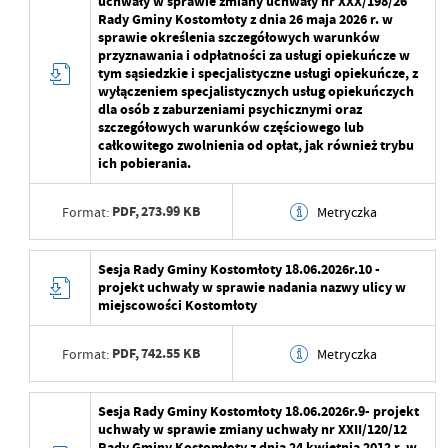
uchwały w sprawie zmiany uchwały nr XXX/198/26
Ostatnio zaktualizował
Maja Żurawek
Wytworzył
Rady Gminy Kostomłoty z dnia 26 maja 2026 r. w
sprawie określenia szczegółowych warunków
Data opublikowania
2026-06-16 13:20:27
przyznawania i odpłatności za usługi opiekuńcze w
tym sąsiedzkie i specjalistyczne usługi opiekuńcze, z
Opublikował
Rafał Czarnecki
wyłączeniem specjalistycznych usług opiekuńczych
dla osób z zaburzeniami psychicznymi oraz
szczegółowych warunków częściowego lub
Data ostatniej
2026-06-16 13:20:27
całkowitego zwolnienia od opłat, jak również trybu
aktualizacji
ich pobierania.
Ostatnio zaktualizował
Rafał Czarnecki
PDF,
273.99 KB
Format:
Metryczka
Data wytworzenia
2026-06-16 13:19:27
Sesja Rady Gminy Kostomłoty 18.06.2026r.10 -
projekt uchwały w sprawie nadania nazwy ulicy w
Wytworzył
miejscowości Kostomłoty
Data opublikowania
2026-06-16 13:19:53
PDF,
742.55 KB
Format:
Metryczka
Opublikował
Rafał Czarnecki
Data wytworzenia
2026-06-16 13:19:07
Sesja Rady Gminy Kostomłoty 18.06.2026r.9- projekt
Data ostatniej
2026-06-16 13:19:53
uchwały w sprawie zmiany uchwały nr XXII/120/12
aktualizacji
Wytworzył
Rady Gminy Kostomłoty z dnia 24 kwietnia 2012 r. w