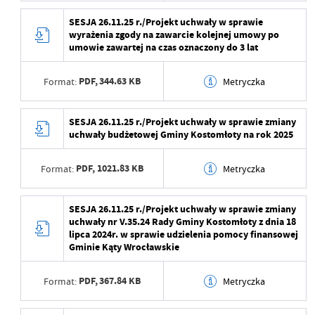
aktualizacji
Data wytworzenia
2025-11-20 09:50:15
SESJA 26.11.25 r./Projekt uchwały w sprawie
wyrażenia zgody na zawarcie kolejnej umowy po
Ostatnio zaktualizował
Beata Mamczarz
Wytworzył
umowie zawartej na czas oznaczony do 3 lat
Data opublikowania
PDF,
344.63 KB
Format:
Metryczka
Opublikował
Data wytworzenia
2025-11-20 09:50:15
SESJA 26.11.25 r./Projekt uchwały w sprawie zmiany
Data ostatniej
2025-11-20 09:56:17
uchwały budżetowej Gminy Kostomłoty na rok 2025
aktualizacji
Wytworzył
Ostatnio zaktualizował
Beata Mamczarz
PDF,
1021.83 KB
Format:
Metryczka
Data opublikowania
Opublikował
Data wytworzenia
2025-11-20 09:50:15
SESJA 26.11.25 r./Projekt uchwały w sprawie zmiany
uchwały nr V.35.24 Rady Gminy Kostomłoty z dnia 18
Data ostatniej
2025-11-20 09:56:25
Wytworzył
lipca 2024r. w sprawie udzielenia pomocy finansowej
aktualizacji
Gminie Kąty Wrocławskie
Data opublikowania
Ostatnio zaktualizował
Beata Mamczarz
PDF,
367.84 KB
Format:
Metryczka
Opublikował
Data ostatniej
2025-11-20 09:56:35
Data wytworzenia
2025-11-20 09:50:15