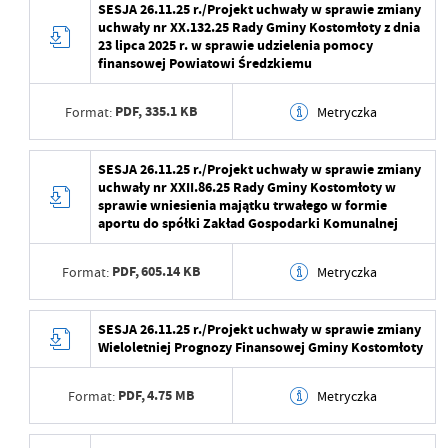
SESJA 26.11.25 r./Projekt uchwały w sprawie zmiany
aktualizacji
uchwały nr XX.132.25 Rady Gminy Kostomłoty z dnia
Wytworzył
23 lipca 2025 r. w sprawie udzielenia pomocy
Ostatnio zaktualizował
Beata Mamczarz
finansowej Powiatowi Średzkiemu
Data opublikowania
PDF,
335.1 KB
Format:
Metryczka
Opublikował
Data ostatniej
2025-11-20 09:56:42
Data wytworzenia
2025-11-20 09:50:15
SESJA 26.11.25 r./Projekt uchwały w sprawie zmiany
aktualizacji
uchwały nr XXII.86.25 Rady Gminy Kostomłoty w
Wytworzył
sprawie wniesienia majątku trwałego w formie
Ostatnio zaktualizował
Beata Mamczarz
aportu do spółki Zakład Gospodarki Komunalnej
Data opublikowania
PDF,
605.14 KB
Format:
Metryczka
Opublikował
Data ostatniej
2025-11-20 09:56:50
Data wytworzenia
2025-11-20 09:50:15
SESJA 26.11.25 r./Projekt uchwały w sprawie zmiany
aktualizacji
Wieloletniej Prognozy Finansowej Gminy Kostomłoty
Wytworzył
Ostatnio zaktualizował
Beata Mamczarz
PDF,
4.75 MB
Format:
Metryczka
Data opublikowania
Opublikował
Data wytworzenia
2025-11-20 09:50:15