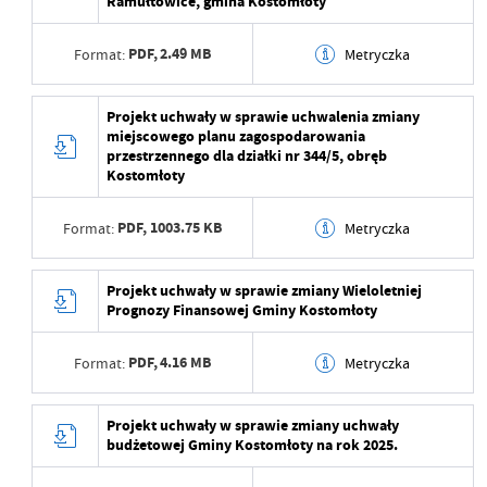
Ramułtowice, gmina Kostomłoty
Data opublikowania
2025-06-26 14:35:42
PDF,
2.49 MB
Format:
Metryczka
Opublikował
Beata Mamczarz
Data ostatniej
2025-06-26 12:35:42
Data wytworzenia
2025-06-26 14:34:54
Projekt uchwały w sprawie uchwalenia zmiany
aktualizacji
miejscowego planu zagospodarowania
Wytworzył
Beata Mamczarz
przestrzennego dla działki nr 344/5, obręb
Ostatnio zaktualizował
Beata Mamczarz
Kostomłoty
Data opublikowania
2025-06-26 14:35:23
PDF,
1003.75 KB
Format:
Metryczka
Opublikował
Beata Mamczarz
Data ostatniej
2025-06-26 12:35:23
Data wytworzenia
2025-06-26 14:34:40
Projekt uchwały w sprawie zmiany Wieloletniej
aktualizacji
Prognozy Finansowej Gminy Kostomłoty
Wytworzył
Beata Mamczarz
Ostatnio zaktualizował
Beata Mamczarz
PDF,
4.16 MB
Format:
Metryczka
Data opublikowania
2025-06-26 14:34:54
Opublikował
Beata Mamczarz
Data wytworzenia
2025-06-26 14:34:13
Projekt uchwały w sprawie zmiany uchwały
budżetowej Gminy Kostomłoty na rok 2025.
Data ostatniej
2025-06-26 12:34:54
Wytworzył
Beata Mamczarz
aktualizacji