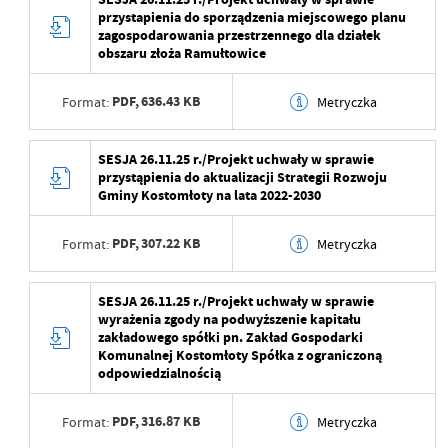
Data ostatniej
2025-12-05 08:06:07
przystapienia do sporządzenia miejscowego planu
aktualizacji
Wytworzył
zagospodarowania przestrzennego dla działek
obszaru złoża Ramułtowice
Ostatnio zaktualizował
Beata Mamczarz
Data opublikowania
PDF,
636.43 KB
Format:
Metryczka
Opublikował
Data ostatniej
2025-12-05 08:06:06
Data wytworzenia
2025-11-20 09:50:15
SESJA 26.11.25 r./Projekt uchwały w sprawie
aktualizacji
przystąpienia do aktualizacji Strategii Rozwoju
Wytworzył
Gminy Kostomłoty na lata 2022-2030
Ostatnio zaktualizował
Beata Mamczarz
Data opublikowania
PDF,
307.22 KB
Format:
Metryczka
Opublikował
Data wytworzenia
2025-11-20 09:50:15
SESJA 26.11.25 r./Projekt uchwały w sprawie
Data ostatniej
2025-11-20 09:56:01
wyrażenia zgody na podwyższenie kapitału
aktualizacji
Wytworzył
zakładowego spółki pn. Zakład Gospodarki
Komunalnej Kostomłoty Spółka z ograniczoną
Ostatnio zaktualizował
Beata Mamczarz
Data opublikowania
odpowiedzialnością
Opublikował
PDF,
316.87 KB
Format:
Metryczka
Data ostatniej
2025-11-20 09:56:08