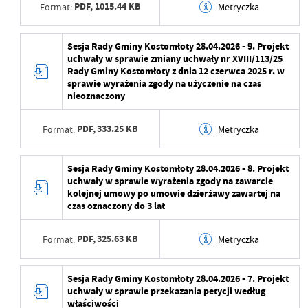
PDF,
1015.44 KB
Format:
Metryczka
Data ostatniej
2026-04-23 10:18:53
aktualizacji
Data wytworzenia
2026-04-23 10:17:23
Sesja Rady Gminy Kostomłoty 28.04.2026 - 9. Projekt
uchwały w sprawie zmiany uchwały nr XVIII/113/25
Ostatnio zaktualizował
Maja Żurawek
Wytworzył
Rady Gminy Kostomłoty z dnia 12 czerwca 2025 r. w
sprawie wyrażenia zgody na użyczenie na czas
Data opublikowania
2026-04-23 10:18:01
nieoznaczony
Opublikował
Maja Żurawek
PDF,
333.25 KB
Format:
Metryczka
Data ostatniej
2026-04-23 10:18:01
aktualizacji
Data wytworzenia
2026-04-23 10:16:35
Sesja Rady Gminy Kostomłoty 28.04.2026 - 8. Projekt
uchwały w sprawie wyrażenia zgody na zawarcie
Ostatnio zaktualizował
Maja Żurawek
Wytworzył
kolejnej umowy po umowie dzierżawy zawartej na
czas oznaczony do 3 lat
Data opublikowania
2026-04-23 10:17:08
PDF,
325.63 KB
Format:
Metryczka
Opublikował
Maja Żurawek
Data ostatniej
2026-04-23 10:17:08
Data wytworzenia
2026-04-23 10:15:52
Sesja Rady Gminy Kostomłoty 28.04.2026 - 7. Projekt
aktualizacji
uchwały w sprawie przekazania petycji według
Wytworzył
właściwości