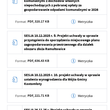
komunalnymi z dochodów własnych
niepochodzących z pobranej opłaty za
Data opublikowania
gospodarowanie odpadami komunalnymi w 2026
Opublikował
PDF,
320.17 KB
Format:
Metryczka
Data ostatniej
2025-12-05 08:06:09
aktualizacji
Data wytworzenia
2025-12-05 07:59:04
SESJA 10.12.2025 r. 9. Projekt uchwały w sprawie
przystąpienia do sporządzenia miejscowego planu
Ostatnio zaktualizował
Beata Mamczarz
Wytworzył
zagospodarowania przestrzennego dla działek
obszaru złoża Ramułtowice
Data opublikowania
PDF,
636.43 KB
Format:
Metryczka
Opublikował
Data ostatniej
2025-12-05 08:06:08
Data wytworzenia
2025-12-05 07:59:04
SESJA 10.12.2025 r. 10. projekt uchwały w sprawie
aktualizacji
ustalenia wynagrodzenia dla Wójta Gminy
Wytworzył
Kostomłoty
Ostatnio zaktualizował
Beata Mamczarz
Data opublikowania
PDF,
221.71 KB
Format:
Metryczka
Opublikował
Data wytworzenia
2025-12-05 07:59:04
SESJA 26.11.25 r./Projekt uchwały w sprawie