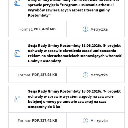
sprawie przyjęcia "Programu usuwania azbestu i
Ostatnio zaktualizował
Rafał Czarnecki
Data opublikowania
2026-06-16 13:19:27
wyrobów zawierających azbest z terenu gminy
Kostomłoty"
Opublikował
Rafał Czarnecki
PDF,
4.28 MB
Format:
Metryczka
Data ostatniej
2026-06-16 13:19:27
aktualizacji
Data wytworzenia
2026-06-16 13:18:30
Sesja Rady Gminy Kostomłoty 18.06.2026r. 8- projekt
Ostatnio zaktualizował
Rafał Czarnecki
uchwały w sprawie określenia zasad umieszczania
Wytworzył
reklam na nieruchomościach stanowiących własność
Gminy Kostomłoty
Data opublikowania
2026-06-16 13:19:07
PDF,
257.93 KB
Format:
Metryczka
Opublikował
Rafał Czarnecki
Data ostatniej
2026-06-16 13:19:07
Data wytworzenia
2026-06-16 13:18:01
Sesja Rady Gminy Kostomłoty 18.06.2026r. 7- projekt
aktualizacji
uchwały w sprawie wyrażenia zgody na zawarcie
Wytworzył
kolejnej umowy po umowie zawartej na czas
Ostatnio zaktualizował
Rafał Czarnecki
oznaczony do 3 lat
Data opublikowania
2026-06-16 13:18:30
PDF,
327.42 KB
Format:
Metryczka
Opublikował
Rafał Czarnecki