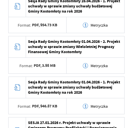
Sesja Rady Gminy Kostomłoty 28.04.2026 - 1. Projekt
Data ostatniej
2026-04-23 10:12:15
uchwały w sprawie zmiany uchwały budżetowej
aktualizacji
Wytworzył
Gminy Kostomłoty na rok 2026
Ostatnio zaktualizował
Maja Żurawek
Data opublikowania
2026-04-23 10:10:40
PDF,
954.73 KB
Format:
Metryczka
Opublikował
Maja Żurawek
Data wytworzenia
2026-04-23 09:46:12
Sesja Rady Gminy Kostomłoty 01.04.2026 - 2. Projekt
Data ostatniej
2026-04-23 10:10:40
uchwały w sprawie zmiany Wieloletniej Prognozy
aktualizacji
Wytworzył
Finansowej Gminy Kostomłoty
Ostatnio zaktualizował
Maja Żurawek
Data opublikowania
2026-04-23 10:03:05
PDF,
3.98 MB
Format:
Metryczka
Opublikował
Maja Żurawek
Data wytworzenia
2026-03-31 08:29:17
Sesja Rady Gminy Kostomłoty 01.04.2026 - 1. Projekt
Data ostatniej
2026-04-23 10:09:56
uchwały w sprawie zmiany uchwały budżetowej
aktualizacji
Wytworzył
Gminy Kostomłoty na rok 2026
Ostatnio zaktualizował
Maja Żurawek
Data opublikowania
2026-03-31 08:30:07
PDF,
946.87 KB
Format:
Metryczka
Opublikował
Rafał Czarnecki
Data wytworzenia
2026-03-31 08:27:01
SESJA 27.01.2026 r. Projekt uchwały w sprawie
Data ostatniej
2026-04-23 10:29:35
Gminnego Programu Profilaktyki i Rozwiązywania