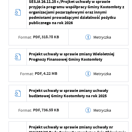
SESJA 26.11.25 r./Projket uchwały w sprawie
przyjęcia programu współpracy Gminy Kostomłoty z
Data ostatniej
2025-11-20 09:57:02
Wytworzył
organizacjami pozarządowymi oraz innymi
aktualizacji
podmiotami prowadzącymi działalność pożytku
Data opublikowania
publicznego na rok 2026
Ostatnio zaktualizował
Beata Mamczarz
Opublikował
PDF,
318.78 KB
Format:
Metryczka
Data ostatniej
2025-11-20 09:57:10
aktualizacji
Data wytworzenia
2025-11-20 09:50:15
Projekt uchwały w sprawie zmiany Wieloletniej
Prognozy Finansowej Gminy Kostomłoty
Ostatnio zaktualizował
Beata Mamczarz
Wytworzył
PDF,
4.22 MB
Format:
Metryczka
Data opublikowania
Opublikował
Data wytworzenia
2025-10-14 15:12:22
Projekt uchwały w sprawie zmiany uchwały
budżetowej Gminy Kostomłoty na rok 2025
Data ostatniej
2025-11-20 09:57:21
Wytworzył
Beata Mamczarz
aktualizacji
PDF,
736.59 KB
Format:
Metryczka
Data opublikowania
2025-10-14 15:13:18
Ostatnio zaktualizował
Beata Mamczarz
Opublikował
Beata Mamczarz
Data wytworzenia
2025-10-14 15:11:37
Projekt uchwały w sprawie zmiany uchwały nr