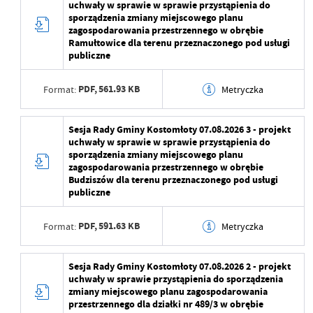
uchwały w sprawie w sprawie przystąpienia do
sporządzenia zmiany miejscowego planu
zagospodarowania przestrzennego w obrębie
Ramułtowice dla terenu przeznaczonego pod usługi
publiczne
PDF,
561.93 KB
Format:
Metryczka
Data wytworzenia
2026-08-06 11:26:17
Sesja Rady Gminy Kostomłoty 07.08.2026 3 - projekt
uchwały w sprawie w sprawie przystąpienia do
Wytworzył
sporządzenia zmiany miejscowego planu
zagospodarowania przestrzennego w obrębie
Data opublikowania
2026-08-06 11:27:44
Budziszów dla terenu przeznaczonego pod usługi
publiczne
Opublikował
Maja Żurawek
PDF,
591.63 KB
Format:
Metryczka
Data ostatniej
2026-08-06 11:29:02
aktualizacji
Data wytworzenia
2026-08-06 11:22:43
Sesja Rady Gminy Kostomłoty 07.08.2026 2 - projekt
Ostatnio zaktualizował
Maja Żurawek
uchwały w sprawie przystąpienia do sporządzenia
Wytworzył
zmiany miejscowego planu zagospodarowania
przestrzennego dla działki nr 489/3 w obrębie