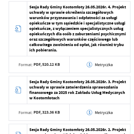
Data wytworzenia
2026-06-16 13:13:27
Sesja Rady Gminy Kostomłoty 26.05.2026r. 4. Projekt
Data ostatniej
2026-06-16 13:15:32
uchwały w sprawie określenia szczegółowych
aktualizacji
Wytworzył
warunków przyznawania i odpłatności za usługi
opiekuńcze w tym sąsiedzkie i specjalistyczne usługi
Ostatnio zaktualizował
Rafał Czarnecki
Data opublikowania
2026-06-16 13:15:07
opiekuńcze, z wyłączeniem specjalistycznych usług
opiekuńczych dla osób z zaburzeniami psychicznymi
Opublikował
Rafał Czarnecki
oraz szczegółowych warunków częściowego lub
całkowitego zwolnienia od opłat, jak również trybu
ich pobierania.
Data ostatniej
2026-06-16 13:15:07
aktualizacji
PDF,
520.12 KB
Format:
Metryczka
Ostatnio zaktualizował
Rafał Czarnecki
Data wytworzenia
2026-05-20 13:06:55
Sesja Rady Gminy Kostomłoty 26.05.2026r. 3. Projekt
uchwały w sprawie zatwierdzenia sprawozdania
Wytworzył
finansowego za 2025 rok Zakładu Usług Medycznych
w Kostomłotach
Data opublikowania
2026-05-20 13:07:39
PDF,
323.36 KB
Format:
Metryczka
Opublikował
Maja Żurawek
Data ostatniej
2026-05-20 13:07:39
Data wytworzenia
2026-05-20 13:06:10
Sesja Rady Gminy Kostomłoty 26.05.2026r. 2. Projekt
aktualizacji