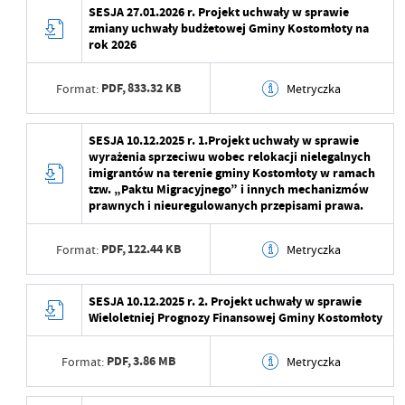
Data wytworzenia
2026-01-20 15:18:43
SESJA 27.01.2026 r. Projekt uchwały w sprawie
aktualizacji
zmiany uchwały budżetowej Gminy Kostomłoty na
Wytworzył
rok 2026
Ostatnio zaktualizował
Beata Mamczarz
Data opublikowania
PDF,
833.32 KB
Format:
Metryczka
Opublikował
Data wytworzenia
2026-01-20 15:18:43
SESJA 10.12.2025 r. 1.Projekt uchwały w sprawie
Data ostatniej
2026-01-20 15:21:28
wyrażenia sprzeciwu wobec relokacji nielegalnych
aktualizacji
Wytworzył
imigrantów na terenie gminy Kostomłoty w ramach
tzw. „Paktu Migracyjnego” i innych mechanizmów
Ostatnio zaktualizował
Beata Mamczarz
Data opublikowania
prawnych i nieuregulowanych przepisami prawa.
Opublikował
PDF,
122.44 KB
Format:
Metryczka
Data ostatniej
2026-01-20 15:22:01
aktualizacji
Data wytworzenia
2025-12-05 07:59:04
SESJA 10.12.2025 r. 2. Projekt uchwały w sprawie
Wieloletniej Prognozy Finansowej Gminy Kostomłoty
Ostatnio zaktualizował
Beata Mamczarz
Wytworzył
PDF,
3.86 MB
Format:
Metryczka
Data opublikowania
Opublikował
Data wytworzenia
2025-12-05 07:59:04