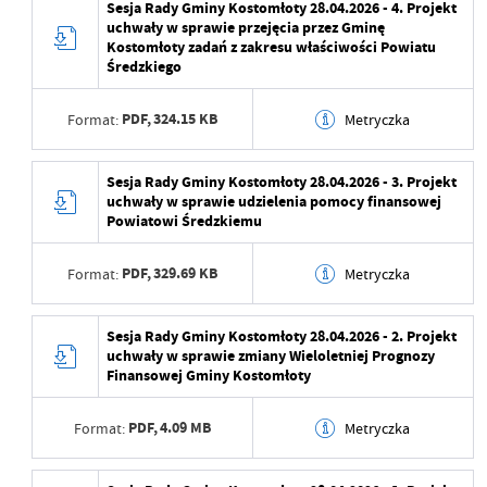
Sesja Rady Gminy Kostomłoty 28.04.2026 - 4. Projekt
Data ostatniej
2026-04-23 10:15:09
uchwały w sprawie przejęcia przez Gminę
aktualizacji
Wytworzył
Kostomłoty zadań z zakresu właściwości Powiatu
Średzkiego
Ostatnio zaktualizował
Maja Żurawek
Data opublikowania
2026-04-23 10:13:46
PDF,
324.15 KB
Format:
Metryczka
Opublikował
Maja Żurawek
Data ostatniej
2026-04-23 10:13:46
Data wytworzenia
2026-04-23 10:12:16
Sesja Rady Gminy Kostomłoty 28.04.2026 - 3. Projekt
aktualizacji
uchwały w sprawie udzielenia pomocy finansowej
Wytworzył
Powiatowi Średzkiemu
Ostatnio zaktualizował
Maja Żurawek
Data opublikowania
2026-04-23 10:12:52
PDF,
329.69 KB
Format:
Metryczka
Opublikował
Maja Żurawek
Data wytworzenia
2026-04-23 10:10:41
Sesja Rady Gminy Kostomłoty 28.04.2026 - 2. Projekt
Data ostatniej
2026-04-23 10:12:52
uchwały w sprawie zmiany Wieloletniej Prognozy
aktualizacji
Wytworzył
Finansowej Gminy Kostomłoty
Ostatnio zaktualizował
Maja Żurawek
Data opublikowania
2026-04-23 10:12:15
PDF,
4.09 MB
Format:
Metryczka
Opublikował
Maja Żurawek
Data wytworzenia
2026-04-23 10:09:56