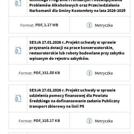
aktualizacji
Wytworzył
Problemów Alkoholowych oraz Przeciwdziałania
Narkomanii dla Gminy Kostomłoty na lata 2026-2029
Ostatnio zaktualizował
Maja Żurawek
Data opublikowania
2026-03-31 08:29:17
PDF,
1.17 MB
Format:
Metryczka
Opublikował
Rafał Czarnecki
Data ostatniej
2026-04-23 10:30:02
Data wytworzenia
2026-01-20 15:18:43
SESJA 27.01.2026 r..Projekt uchwały w sprawie
aktualizacji
przyznania dotacji na prace konserwatorskie,
Wytworzył
restauratorskie lub roboty budowlane przy zabytku
Ostatnio zaktualizował
Maja Żurawek
wpisanym do rejestru zabytków.
Data opublikowania
PDF,
331.89 KB
Format:
Metryczka
Opublikował
Data ostatniej
2026-01-20 15:21:49
Data wytworzenia
2026-01-20 15:18:43
SESJA 27.01.2026 r. Projekt uchwały w sprawie
aktualizacji
udzielenia pomocy finansowej dla Powiatu
Wytworzył
Średzkiego na dofinansowanie zadania Publiczny
Ostatnio zaktualizował
Beata Mamczarz
transport zbiorowy na linii P5
Data opublikowania
PDF,
328.17 KB
Format:
Metryczka
Opublikował
Data ostatniej
2026-01-20 15:21:39