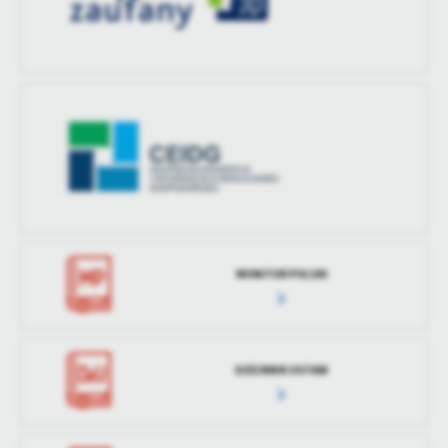
treści w postaci wiadomości, ofert, komunikatów mediów
społecznościowych.
MONITOR POLSKI
DZIENNIK USTAW